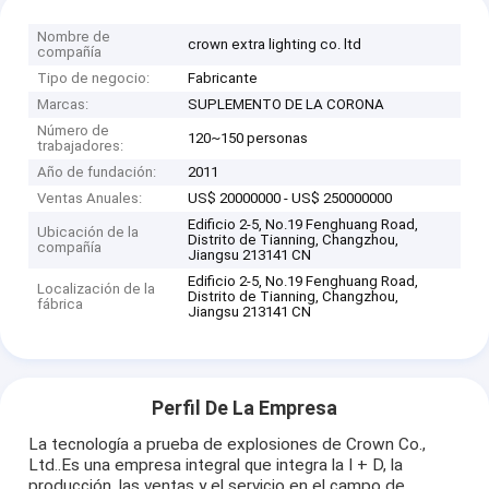
Nombre de
crown extra lighting co. ltd
compañía
Tipo de negocio:
Fabricante
Marcas:
SUPLEMENTO DE LA CORONA
Número de
120~150 personas
trabajadores:
Año de fundación:
2011
Ventas Anuales:
US$ 20000000 - US$ 250000000
Edificio 2-5, No.19 Fenghuang Road,
Ubicación de la
Distrito de Tianning, Changzhou,
compañía
Jiangsu 213141 CN
Edificio 2-5, No.19 Fenghuang Road,
Localización de la
Distrito de Tianning, Changzhou,
fábrica
Jiangsu 213141 CN
Perfil De La Empresa
La tecnología a prueba de explosiones de Crown Co.,
Ltd..Es una empresa integral que integra la I + D, la
producción, las ventas y el servicio en el campo de