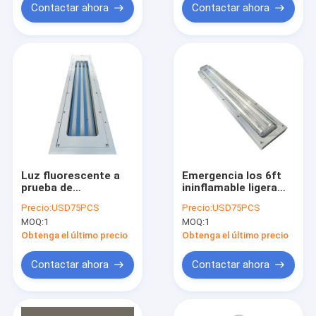
Contactar ahora
Contactar ahora
Luz fluorescente a
Emergencia los 6ft
prueba de
ininflamable ligera
explosiones colgante
fluorescente a
Precio:
USD75PCS
Precio:
USD75PCS
los 5ft IP67 gemelo
prueba de
MOQ:
1
MOQ:
1
los 2ft los 3ft los 4ft
explosiones de acero
el 1.2M Tri Proof
inoxidable de la
Obtenga el último precio
Obtenga el último precio
Garage
lámpara de 590m m
Contactar ahora
Contactar ahora