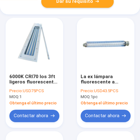
Dar su requisito
6000K CRI70 los 3ft
La ex lámpara
ligeros fluorescentes
fluorescente a
a prueba de
prueba de
Precio:
USD75PCS
Precio:
USD43.5PCS
explosiones
explosiones los 2ft
MOQ:
1
MOQ:
1pc
plásticos llenos los
del De Iic T6 GB los
5ft lineares
4ft IP65 llevó bulbos
Obtenga el último precio
Obtenga el último precio
del tubo T8
Contactar ahora
Contactar ahora