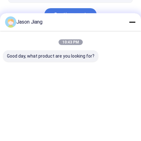
Conducto flexible a prueba de explosiones
Continuar
Equipo a prueba de explosiones
Jason Jiang
Nuestras Categorías
10:43 PM
Good day, what product are you looking for?
Iluminación a prueba
Altas luces a prueba
Luz de inundac
de explosiones del
de explosiones de la
prueba de
LED
bahía del LED
explosiones de
Inicio
Mapa del
Contactar
Desktop
Sitio
Ahora
Site
Mapa del Sitio
Privacy Policy