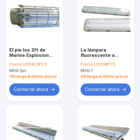
El pie los 2ft de
La lámpara
Marine Explosion
fluorescente a
Proof Fluorescent
prueba de
Precio:
USD43.5PCS
Precio:
USD58PCS
Light 4 los 0.6m T8
explosiones T5 de
MOQ:
1pc
MOQ:
1
llevó la luz del tubo
Atex llevó el vatio
ininflamable
IP66 del vatio 18 de
Obtenga el último precio
Obtenga el último precio
la luz 36 del tubo
Contactar ahora
Contactar ahora
Hogar
Productos
Videos