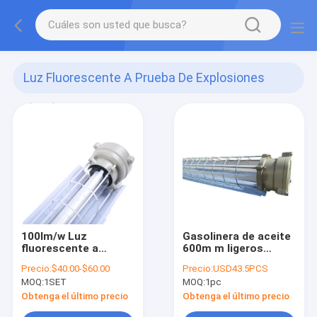
Luz Fluorescente A Prueba De Explosiones
(741)
100lm/w Luz
Gasolinera de aceite
fluorescente a
600m m ligeros
prueba de explosión
fluorescentes a
Precio:
$40.00-$60.00
Precio:
USD43.5PCS
prueba de
MOQ:
1SET
MOQ:
1pc
explosiones 1200m
m 900m m
Obtenga el último precio
Obtenga el último precio