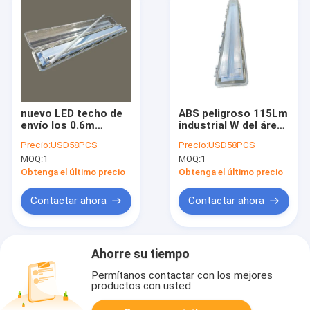
nuevo LED techo de
ABS peligroso 115Lm
envío los 0.6m
industrial W del área
ligeros fluorescentes
de la luz a prueba de
Precio:
USD58PCS
Precio:
USD58PCS
ininflamables de
explosiones del tubo
MOQ:
1
MOQ:
1
2021 1,2 M
1x48
Obtenga el último precio
Obtenga el último precio
Contactar ahora
Contactar ahora
Ahorre su tiempo
Permítanos contactar con los mejores
productos con usted.