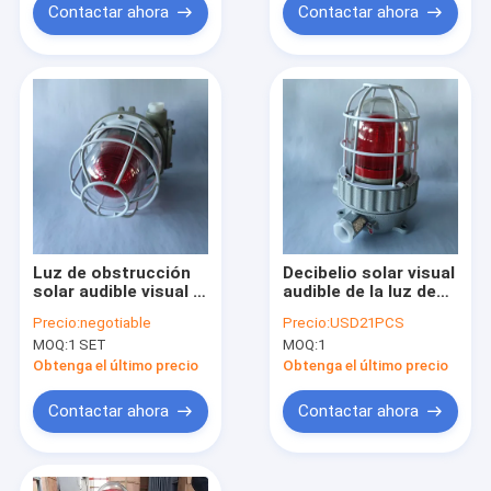
de obstrucción de
Contactar ahora
Contactar ahora
BBJ
Luz de obstrucción
Decibelio solar visual
solar audible visual a
audible de la luz de
prueba de explosión
obstrucción IP66 120
Precio:
negotiable
Precio:
USD21PCS
IP66 90 dB para
MOQ:
1 SET
MOQ:
1
zonas peligrosas
Obtenga el último precio
Obtenga el último precio
Contactar ahora
Contactar ahora