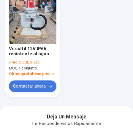
Versátil 12V IP66
resistente al agua
Energía solar Marina
Precio:
USD51/pc
Audible Visual
MOQ:
1 conjunto
Obstrucción de la luz
para la prevención de
Obtenga el último precio
la obstrucción de los
aviones
Contactar ahora
Deja Un Mensaje
Le Responderemos Rápidamente