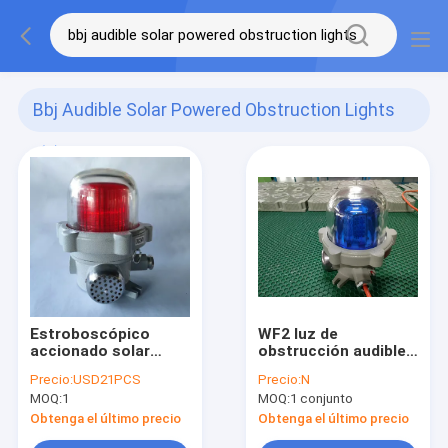
Bbj Audible Solar Powered Obstruction Lights
(5)
Estroboscópico
WF2 luz de
accionado solar
obstrucción audible y
audible del cuerno de
visual impulsada por
Precio:
USD21PCS
Precio:
N
la prueba del tiempo
energía solar.
MOQ:
1
MOQ:
1 conjunto
de la seguridad
contra incendios de
Obtenga el último precio
Obtenga el último precio
la sirena de las luces