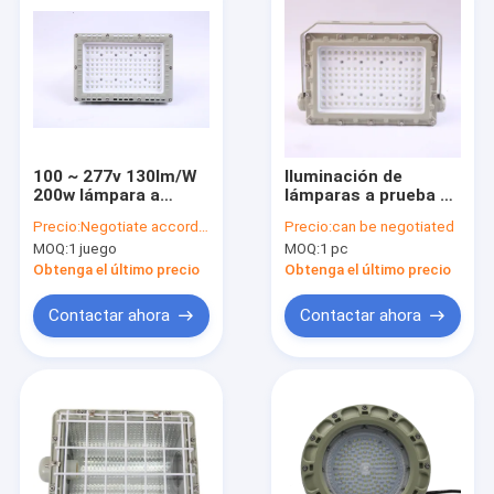
100 ~ 277v 130lm/W
Iluminación de
200w lámpara a
lámparas a prueba de
prueba de explosión
explosión de alta
Precio:
Negotiate according to buyer's requirements
Precio:
can be negotiated
5700K
durabilidad ATEX
MOQ:
1 juego
MOQ:
1 pc
IECEx RoHS
Obtenga el último precio
Obtenga el último precio
Contactar ahora
Contactar ahora
Hogar
Productos
Videos