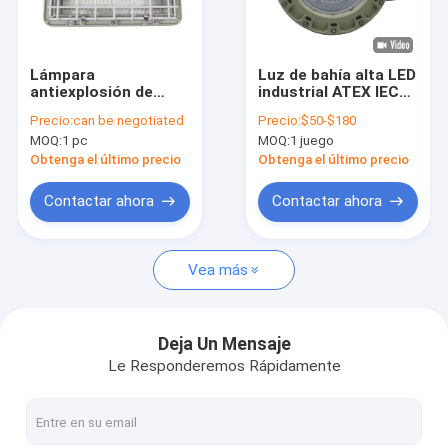
Sobre nosotros
Viaje de la fábrica
Lámpara
Luz de bahía alta LED
antiexplosión de
industrial ATEX IECEx
Control de calidad
plástico completo
100W 150W 200W,
Precio:
can be negotiated
Precio:
$50-$180
GRP Certificada
lámpara a prueba de
MOQ:
1 pc
MOQ:
1 juego
ATEX RoHS CNEX
explosiones con
Éntrenos en contacto con
Tiempo de vida
cuerpo de aluminio,
Obtenga el último precio
Obtenga el último precio
≥50000 horas
5700K CCT, IP66
Noticias
Contactar ahora
Contactar ahora
Casos
Vea más
Iluminación a prueba de explosiones del LED
Deja Un Mensaje
Le Responderemos Rápidamente
Altas luces a prueba de explosiones de la bahía del LED
Luz de inundación a prueba de explosiones del LED