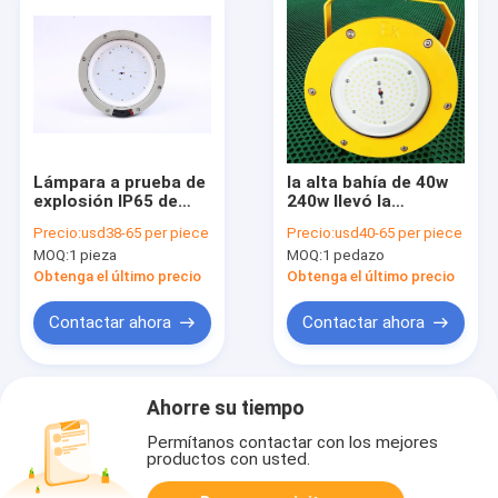
Lámpara a prueba de
la alta bahía de 40w
explosión IP65 de
240w llevó la
gasolinera con
iluminación de la
Precio:
usd38-65 per piece
Precio:
usd40-65 per piece
cubierta
zona a prueba de
MOQ:
1 pieza
MOQ:
1 pedazo
explosiones 22 de la
zona 21 de la
Obtenga el último precio
Obtenga el último precio
lámpara
Contactar ahora
Contactar ahora
Ahorre su tiempo
Permítanos contactar con los mejores
productos con usted.