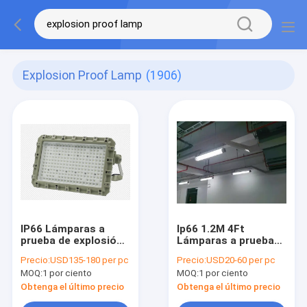
Explosion Proof Lamp
(1906)
IP66 Lámparas a
Ip66 1.2M 4Ft
prueba de explosión
Lámparas a prueba
de suministro de
de explosión lineal
Precio:
USD135-180 per pc
Precio:
USD20-60 per pc
fábrica 140 lumen /
LED Industrial 18-
MOQ:
1 por ciento
MOQ:
1 por ciento
watt luz de
36W Luz
inundación a prueba
fluorescente de
Obtenga el último precio
Obtenga el último precio
de explosión Con 5
doble tubo a prueba