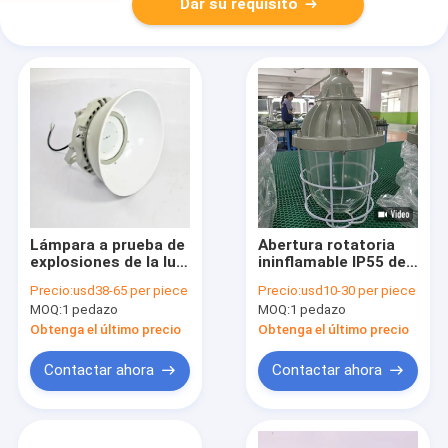
Dar su requisito
Lámpara a prueba de
Abertura rotatoria
explosiones de la luz
ininflamable IP55 de
del toldo de la
las lámparas a
Precio:
usd38-65 per piece
Precio:
usd10-30 per piece
gasolinera IP65 con
prueba de
MOQ:
1 pedazo
MOQ:
1 pedazo
la cubierta
explosiones de ATEX
Obtenga el último precio
Obtenga el último precio
Contactar ahora
Contactar ahora