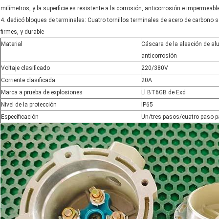
milímetros, y la superficie es resistente a la corrosión, anticorrosión e impermea
4. dedicó bloques de terminales: Cuatro tornillos terminales de acero de carbono
firmes, y durable
Material
Cáscara de la aleación de al
anticorrosión
Voltaje clasificado
220/380V
Corriente clasificada
20A
Marca a prueba de explosiones
Ll BT6GB de Exd
Nivel de la protección
IP65
Especificación
Un/tres pasos/cuatro paso 