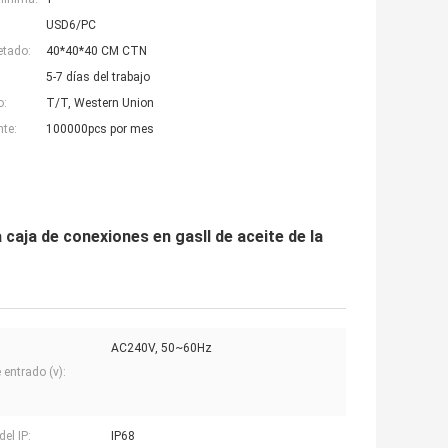
USD6/PC
etado:
40*40*40 CM CTN
5-7 días del trabajo
o:
T/T, Western Union
nte:
100000pcs por mes
a caja de conexiones en gasⅡ de aceite de la
AC240V, 50~60Hz
 entrado (v):
el IP:
IP68