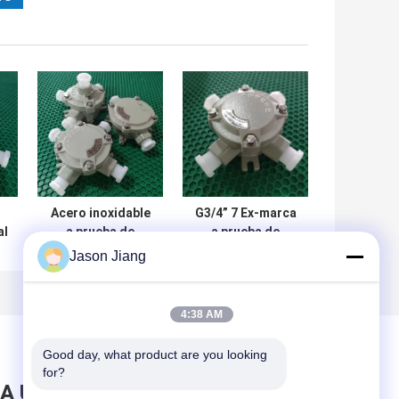
Acero inoxidable
G3/4” 7 Ex-marca
al
a prueba de
a prueba de
a
explosiones IP68
explosiones de
Jason Jiang
de
80KPa de Jbox de
Jbox Exd II C T6
de
la ubicación
GB de la caja de
1
peligrosa
conexiones del
4:38 AM
agujero
a
Good day, what product are you looking 
for?
A UN MENSAJE