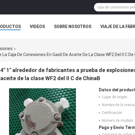
RODUCTOS
VIDEOS
SOBRE NOSOTROS
VIAJE DE LA FÁB
 CONTACTO CON
NOTICIAS
CASOS
osiones
e La Caja De Conexiones En GasⅡ De Aceite De La Clase WF2 Del Ⅱ C De
4" 1" alrededor de fabricantes a prueba de explosione
aceite de la clase WF2 del Ⅱ C de ChinaB
Datos del produc
Lugar de origen:
Nombre de la marca
Certificación:
Número de modelo:
Pago y Envío Térm
Cantidad de orden 