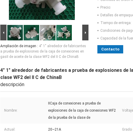
Precio:
Detalles de empaqu
Tiempo de entrega:
Condiciones de pag
Capacidad de la fue
Ampliación de imagen :
4" 1" alrededor de fabricantes
Contacto
a prueba de explosiones de la caja de conexiones en
gasⅡ de aceite de la clase WF2 del Ⅱ C de ChinaB
4" 1" alrededor de fabricantes a prueba de explosiones de l
clase WF2 del Ⅱ C de ChinaB
descripción
ⅡCaja de conexiones a prueba de
Nombre:
explosiones de la caja de conexiones WF2
Voltaje
de la prueba de la clase de
Actual:
20~21A
Grado d