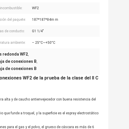
incombustible:
WF2
ión del paquete:
187*187*84m m
as de conducto:
G1 1/4"
atura ambiente:
– 25°C~+50°C
es redonda WF2
,
aja de conexiones B
,
aja de conexiones B
onexiones WF2 de la prueba de la clase del Ⅱ C
tura alta y de caucho antienvejecedor con buena resistencia del
 que funde a troquel, y la superficie es el espray electrostático
ones para el gas y el polvo, el grueso de cáscara es más de 6