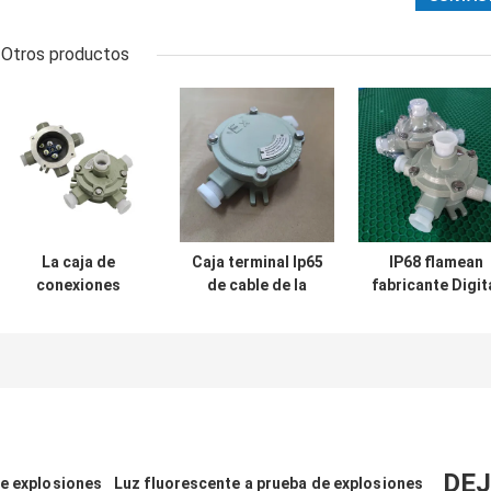
Otros productos
La caja de
Caja terminal Ip65
IP68 flamean
conexiones
de cable de la
fabricante Digit
eléctrica a prueba
caja de
Class de la caj
de explosiones
conexiones de la
de conexiones 
WF1 a presión la
prueba de la llama
la prueba de Jb 
fundición IP65 de
de AC380V
la prueba al ex 
aluminio 2
caja de
horizonte de 3
conexiones de l
entradas
división 2
DEJ
de explosiones
Luz fluorescente a prueba de explosiones