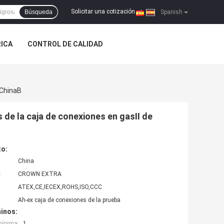
Solicitar una cotización
Búsqueda
|
Spanish
RICA
CONTROL DE CALIDAD
 ChinaB
s de la caja de conexiones en gasⅡ de
to:
China
:
CROWN EXTRA
ATEX,CE,IECEX,ROHS,ISO,CCC
Ah-ex caja de conexiones de la prueba
inos:
mínima:
1