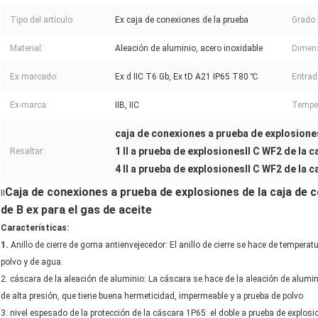
Tipo del artículo:
Ex caja de conexiones de la prueba
Grado 
Material:
Aleación de aluminio, acero inoxidable
Dimens
Ex marcado:
Ex d IIC T6 Gb, Ex tD A21 IP65 T80 ℃
Entrad
Ex-marca:
IIB, IIC
Temper
caja de conexiones a prueba de explosion
1 Ⅱ a prueba de explosionesⅡ C WF2 de la c
Resaltar:
4 Ⅱ a prueba de explosionesⅡ C WF2 de la c
Caja de conexiones a prueba de explosiones de la caja de c
Ⅱ
de B ex para el gas de aceite
Características:
1.
Anillo de cierre de goma antienvejecedor: El anillo de cierre se hace de tempera
polvo y de agua.
2. cáscara de la aleación de aluminio: La cáscara se hace de la aleación de aluminio
de alta presión, que tiene buena hermeticidad, impermeable y a prueba de polvo
3. nivel espesado de la protección de la cáscara 1P65: el doble a prueba de explosi