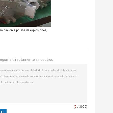
,
uminación a prueba de explosiones
regunta directamente a nosotros
(
0
/ 3000)