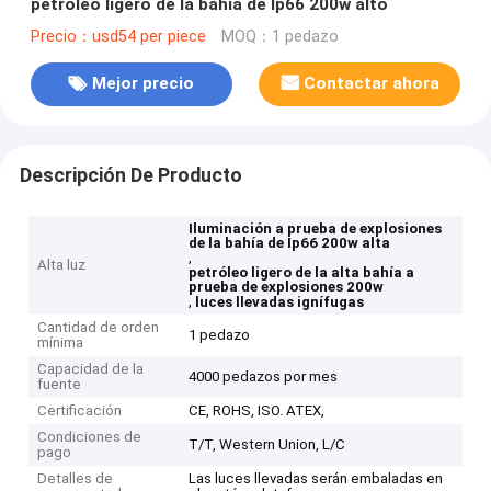
petróleo ligero de la bahía de Ip66 200w alto
Precio：usd54 per piece
MOQ：1 pedazo
Mejor precio
Contactar ahora
Descripción De Producto
Iluminación a prueba de explosiones
de la bahía de Ip66 200w alta
,
Alta luz
petróleo ligero de la alta bahía a
prueba de explosiones 200w
,
luces llevadas ignífugas
Cantidad de orden
1 pedazo
mínima
Capacidad de la
4000 pedazos por mes
fuente
Certificación
CE, ROHS, ISO. ATEX,
Condiciones de
T/T, Western Union, L/C
pago
Detalles de
Las luces llevadas serán embaladas en