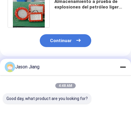
Almacenamiento a prueba de
explosiones del petróleo ligero
de la bahía de Ip66 200w alto
Continuar
Productos Recomendados
Jason Jiang
4:48 AM
Good day, what product are you looking for?
Tiempo de
Iluminación LED
Tiempo de vid
emergencia 16 horas
Antiexplosiva de
50000 horas A