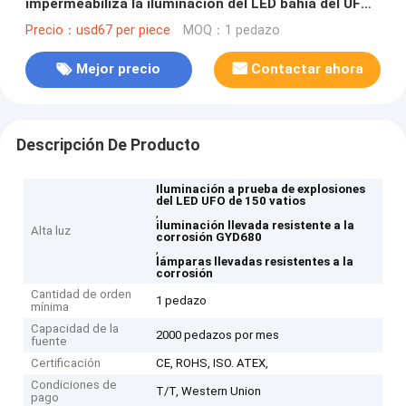
impermeabiliza la iluminación del LED bahía del UFO
de 150 vatios alta
Precio：usd67 per piece
MOQ：1 pedazo
Mejor precio
Contactar ahora
Descripción De Producto
Iluminación a prueba de explosiones
del LED UFO de 150 vatios
,
iluminación llevada resistente a la
Alta luz
corrosión GYD680
,
lámparas llevadas resistentes a la
corrosión
Cantidad de orden
1 pedazo
mínima
Capacidad de la
2000 pedazos por mes
fuente
Certificación
CE, ROHS, ISO. ATEX,
Condiciones de
T/T, Western Union
pago