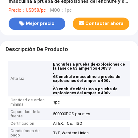
masculina a prueba de explosiones del enchufe y del
zócalo de 3 fases
Precio：USD58/pc
MOQ：1pc
Mejor precio
Contactar ahora
Descripción De Producto
Enchufes a prueba de explosiones de
la fase de 63 amperios 400v 3
,
63 enchufe masculino a prueba de
Alta luz
explosiones del amperio 400v
,
63 enchufe eléctrico a prueba de
explosiones del amperio 400v
Cantidad de orden
1pc
mínima
Capacidad de la
500000PCS por mes
fuente
Certificación
ATEX、CE、ISO
Condiciones de
T/T, Western Union
pago