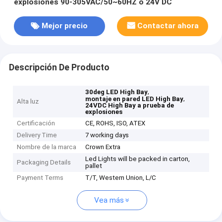
explosiones 90-305VAC/50~60HZ o 24V DC
Mejor precio
Contactar ahora
Descripción De Producto
,
30deg LED High Bay
,
montaje en pared LED High Bay
Alta luz
24VDC High Bay a prueba de
explosiones
Certificación
CE, ROHS, ISO, ATEX
Delivery Time
7 working days
Nombre de la marca
Crown Extra
Led Lights will be packed in carton,
Packaging Details
pallet
Payment Terms
T/T, Western Union, L/C
Vea más