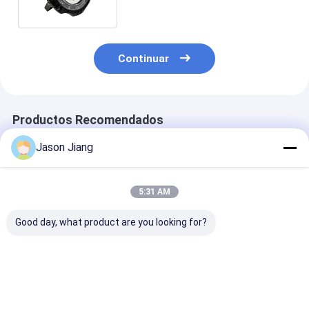
Continuar
Productos Recomendados
Jason Jiang
5:31 AM
Good day, what product are you looking for?
IP 65 A prueba de
Factor de potencia
100-277V AC 
explosión LED luces
superior a 0,95 Luz a
Explosion LED
de gran altura
prueba de explosión
Bay Lights que
Voltado nominal 100
ideal para almacenes
ofrecen voltaj
277VAC Tamaño
fábricas e
nominal de 50
Mejor precio
Mejor precio
Mejor pre
270x170mm
iluminación de áreas
Factor de pot