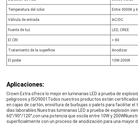
Temperatura del color
Entre 3000K y 
Válvula de entrada
AC/DC
Fuente de luz
LED, CREE
El CRI
> 80
Tratamiento de la superficie
Anodizar
El poder
10W-200W
Aplicaciones:
Crown Extra ofrece lo mejor en luminarias LED a prueba de explosió
peligrosos.y ISO9001Todos nuestros productos están certificados
en cajas de cartón, envoltura de burbujas o palets para facilitar e
días laborables.Nuestras luminarias LED a prueba de explosión vie
60°/90°/120°,con una potencia que oscila entre 10W y 200WNuest
superficialmente con un proceso de anodización para una mayor du