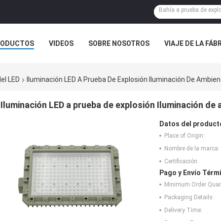
RODUCTOS
VIDEOS
SOBRE NOSOTROS
VIAJE DE LA FÁB
 CONTACTO CON
NOTICIAS
CASOS
del LED
Iluminación LED A Prueba De Explosión Iluminación De Ambie
Iluminación LED a prueba de explosión Iluminación d
Datos del product
Place of Origin:
Nombre de la marca:
Certificación:
Pago y Envío Térm
Minimum Order Quant
Packaging Details:
Delivery Time: