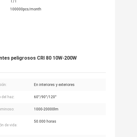
T/T
100000pcs/month
ientes peligrosos CRI 80 10W-200W
ción:
En interiores y exteriores
 del haz:
60°/90°/120°
luminoso:
1000-20000lm
50.000 horas
ón de vida: