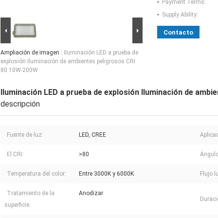
Payment Terms:
Supply Ability:
Contacto
Ampliación de imagen :
Iluminación LED a prueba de
explosión Iluminación de ambientes peligrosos CRI
80 10W-200W
Iluminación LED a prueba de explosión Iluminación de amb
descripción
Fuente de luz:
LED, CREE
Aplica
El CRI:
>80
Ángulo
Temperatura del color:
Entre 3000K y 6000K
Flujo 
Tratamiento de la
Anodizar
Duraci
superficie: