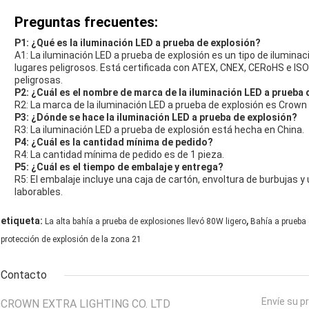
Preguntas frecuentes:
P1: ¿Qué es la iluminación LED a prueba de explosión?
A1: La iluminación LED a prueba de explosión es un tipo de ilumina
lugares peligrosos. Está certificada con ATEX, CNEX, CERoHS e ISO
peligrosas.
P2: ¿Cuál es el nombre de marca de la iluminación LED a prueba 
R2: La marca de la iluminación LED a prueba de explosión es Crown 
P3: ¿Dónde se hace la iluminación LED a prueba de explosión?
R3: La iluminación LED a prueba de explosión está hecha en China.
P4: ¿Cuál es la cantidad mínima de pedido?
R4: La cantidad mínima de pedido es de 1 pieza.
P5: ¿Cuál es el tiempo de embalaje y entrega?
R5: El embalaje incluye una caja de cartón, envoltura de burbujas y 
laborables.
,
etiqueta:
La alta bahía a prueba de explosiones llevó 80W ligero
Bahía a prueba d
protección de explosión de la zona 21
Contacto
Envíe su p
CROWN EXTRA LIGHTING CO. LTD