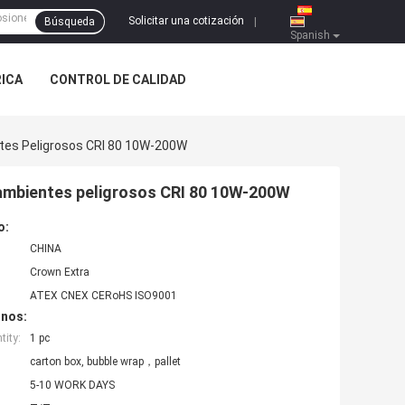
Solicitar una cotización
Búsqueda
|
Spanish
RICA
CONTROL DE CALIDAD
ntes Peligrosos CRI 80 10W-200W
e ambientes peligrosos CRI 80 10W-200W
o:
CHINA
Crown Extra
ATEX CNEX CERoHS ISO9001
inos:
ity:
1 pc
carton box, bubble wrap，pallet
5-10 WORK DAYS