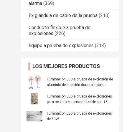
alarma
(369)
Ex glándula de cable de la prueba
(210)
Conducto flexible a prueba de
explosiones
(226)
Equipo a prueba de explosiones
(214)
LOS MEJORES PRODUCTOS
Iluminación LED a prueba de explosión de
aluminio de aleación duradera para
requisitos de iluminación industrial
Iluminación LED a prueba de explosiones
para servidores personalizable con 16
horas de tiempo de emergencia y
aleación de aluminio
Iluminación LED a prueba de explosiones
de 50W