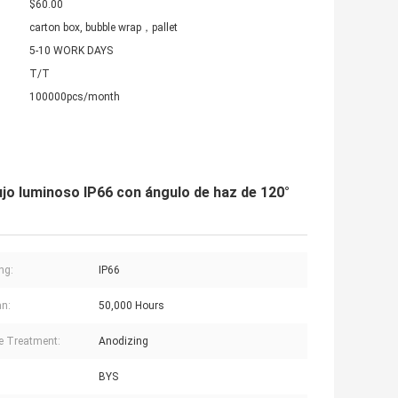
$60.00
carton box, bubble wrap，pallet
5-10 WORK DAYS
T/T
100000pcs/month
ujo luminoso IP66 con ángulo de haz de 120°
ng:
IP66
an:
50,000 Hours
e Treatment:
Anodizing
BYS