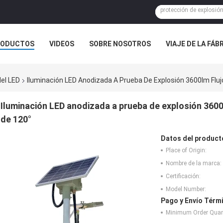
RODUCTOS
VIDEOS
SOBRE NOSOTROS
VIAJE DE LA FÁB
 CONTACTO CON
NOTICIAS
CASOS
del LED
Iluminación LED Anodizada A Prueba De Explosión 3600lm Flu
Iluminación LED anodizada a prueba de explosión 3600
de 120°
Datos del product
Place of Origin:
Nombre de la marca:
Certificación:
Model Number:
Pago y Envío Térm
Minimum Order Quant