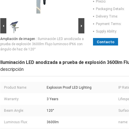
Precio:
Packaging Details:
Delivery Time:
Payment Terms:
Supply Ability:
Ampliación de imagen :
Iluminación LED anodizada a
Contacto
prueba de explosión 3600lm Flujo luminoso IP66 con
ángulo de haz de 120°
Iluminación LED anodizada a prueba de explosión 3600lm Fl
descripción
Product Name:
Explosion Proof LED Lighting
IP Rati
Warranty:
3 Years
Lifesp
Beam Angle:
120°
Surfac
Luminous Flux:
3600lm
name: