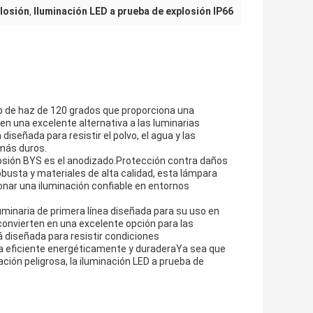
plosión
Iluminación LED a prueba de explosión IP66
,
o de haz de 120 grados que proporciona una
e en una excelente alternativa a las luminarias
señada para resistir el polvo, el agua y las
 más duros.
plosión BYS es el anodizado.Protección contra daños
busta y materiales de alta calidad, esta lámpara
onar una iluminación confiable en entornos
uminaria de primera línea diseñada para su uso en
 convierten en una excelente opción para las
á diseñada para resistir condiciones
ea eficiente energéticamente y duraderaYa sea que
ación peligrosa, la iluminación LED a prueba de