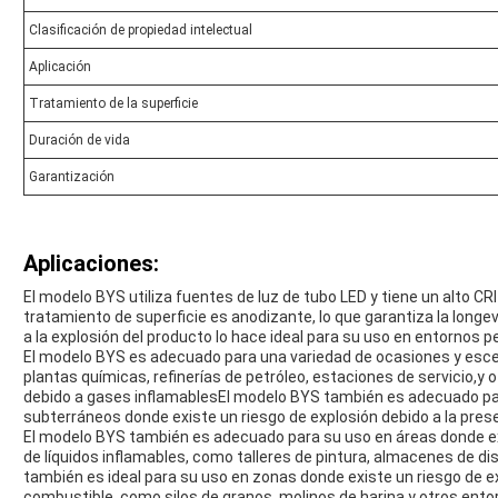
Clasificación de propiedad intelectual
Aplicación
Tratamiento de la superficie
Duración de vida
Garantización
Aplicaciones:
El modelo BYS utiliza fuentes de luz de tubo LED y tiene un alto CR
tratamiento de superficie es anodizante, lo que garantiza la longe
a la explosión del producto lo hace ideal para su uso en entornos p
El modelo BYS es adecuado para una variedad de ocasiones y esce
plantas químicas, refinerías de petróleo, estaciones de servicio,y
debido a gases inflamablesEl modelo BYS también es adecuado par
subterráneos donde existe un riesgo de explosión debido a la pre
El modelo BYS también es adecuado para su uso en áreas donde exi
de líquidos inflamables, como talleres de pintura, almacenes de d
también es ideal para su uso en zonas donde existe un riesgo de ex
combustible, como silos de granos, molinos de harina y otros ento