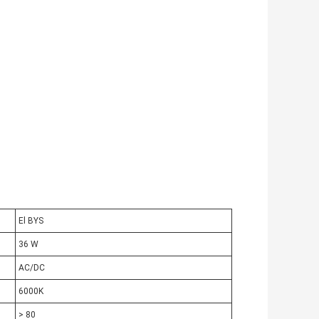
El BYS
36 W
AC/DC
6000K
> 80