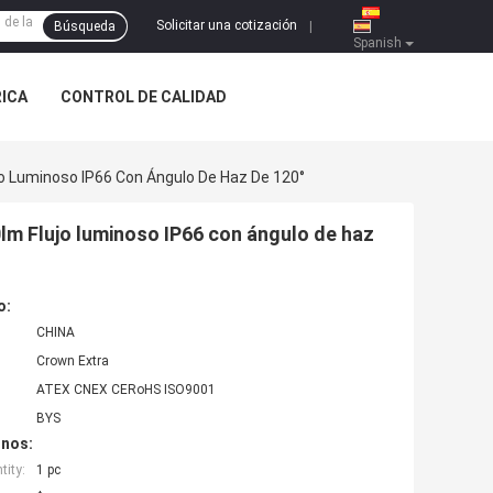
Solicitar una cotización
Búsqueda
|
Spanish
RICA
CONTROL DE CALIDAD
jo Luminoso IP66 Con Ángulo De Haz De 120°
lm Flujo luminoso IP66 con ángulo de haz
o:
CHINA
Crown Extra
ATEX CNEX CERoHS ISO9001
BYS
inos:
ity:
1 pc