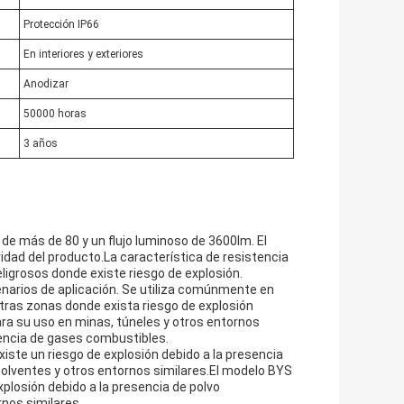
Protección IP66
En interiores y exteriores
Anodizar
50000 horas
3 años
I de más de 80 y un flujo luminoso de 3600lm. El
vidad del producto.La característica de resistencia
eligrosos donde existe riesgo de explosión.
narios de aplicación. Se utiliza comúnmente en
 otras zonas donde exista riesgo de explosión
a su uso en minas, túneles y otros entornos
sencia de gases combustibles.
ste un riesgo de explosión debido a la presencia
isolventes y otros entornos similares.El modelo BYS
plosión debido a la presencia de polvo
rnos similares.