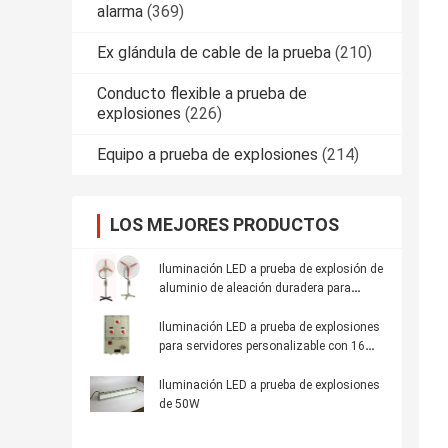
alarma
(369)
Ex glándula de cable de la prueba
(210)
Conducto flexible a prueba de
explosiones
(226)
Equipo a prueba de explosiones
(214)
LOS MEJORES PRODUCTOS
Iluminación LED a prueba de explosión de
aluminio de aleación duradera para
requisitos de iluminación industrial
Iluminación LED a prueba de explosiones
para servidores personalizable con 16
horas de tiempo de emergencia y
aleación de aluminio
Iluminación LED a prueba de explosiones
de 50W