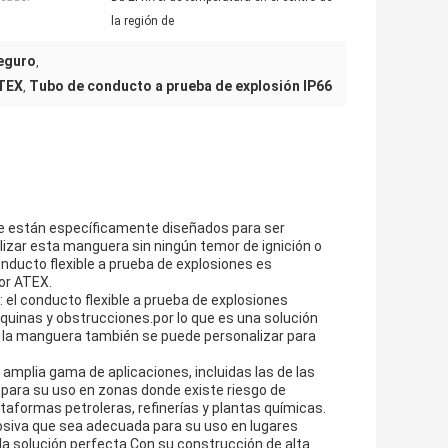
la región de
seguro
,
ATEX
Tubo de conducto a prueba de explosión IP66
,
ue están específicamente diseñados para ser
izar esta manguera sin ningún temor de ignición o
ducto flexible a prueba de explosiones es
por ATEX.
: el conducto flexible a prueba de explosiones
quinas y obstrucciones.por lo que es una solución
de la manguera también se puede personalizar para
amplia gama de aplicaciones, incluidas las de las
 para su uso en zonas donde existe riesgo de
taformas petroleras, refinerías y plantas químicas.
osiva que sea adecuada para su uso en lugares
 la solución perfecta.Con su construcción de alta