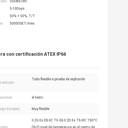
tado:
50sets/ctn
5-10Days
:
50% + 50%, T/T
te:
50000SET/mes
ra con certificación ATEX IP66
Tubo flexible a prueba de explosión
 artículo:
caciones:
el texto
sejo Europeo:
Muy flexible
II 2G Ex Db IIC T6 Gb II 2D Ex Tb IIIC T80°C
cado:
Db El nivel de temperatura en el centro de