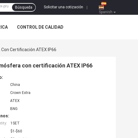
Solicitar una cotización
Búsqueda
|
Spanish
RICA
CONTROL DE CALIDAD
 Con Certificación ATEX IP66
mósfera con certificación ATEX IP66
o:
China
Crown Extra
ATEX
BNG
inos:
ity:
1SET
$1-$60