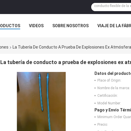
RODUCTOS
VIDEOS
SOBRE NOSOTROS
VIAJE DE LA FÁB
 CONTACTO CON
NOTICIAS
CASOS
iones
La Tubería De Conducto A Prueba De Explosiones Ex Atmósfera
La tubería de conducto a prueba de explosiones ex at
Datos del product
Place of Origin:
Nombre de la marca:
Certificación:
Model Number:
Pago y Envío Térm
Minimum Order Quant
Precio: