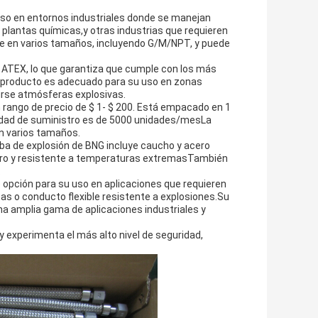
 uso en entornos industriales donde se manejan
, plantas químicas,y otras industrias que requieren
ble en varios tamaños, incluyendo G/M/NPT, y puede
or ATEX, lo que garantiza que cumple con los más
e producto es adecuado para su uso en zonas
irse atmósferas explosivas.
 rango de precio de $ 1- $ 200. Está empacado en 1
acidad de suministro es de 5000 unidades/mesLa
en varios tamaños.
ueba de explosión de BNG incluye caucho y acero
dero y resistente a temperaturas extremasTambién
.
e opción para su uso en aplicaciones que requieren
as o conducto flexible resistente a explosiones.Su
 una amplia gama de aplicaciones industriales y
y experimenta el más alto nivel de seguridad,