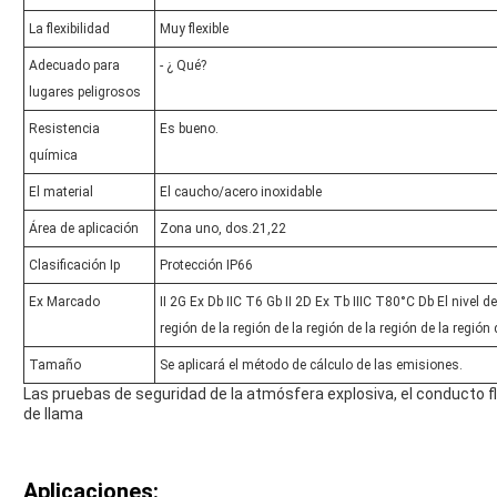
La flexibilidad
Muy flexible
Adecuado para
- ¿ Qué?
lugares peligrosos
Resistencia
Es bueno.
química
El material
El caucho/acero inoxidable
Área de aplicación
Zona uno, dos.21,22
Clasificación Ip
Protección IP66
Ex Marcado
II 2G Ex Db IIC T6 Gb II 2D Ex Tb IIIC T80°C Db El nivel d
región de la región de la región de la región de la región 
Tamaño
Se aplicará el método de cálculo de las emisiones.
Las pruebas de seguridad de la atmósfera explosiva, el conducto fle
de llama
Aplicaciones: