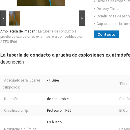
Detalles de empaque
Delivery Time:
Condiciones de pago
Capacidad de la fuen
Ampliación de imagen :
La tubería de conducto a
Contacto
prueba de explosiones ex atmósfera con certificación
ATEX IP66
La tubería de conducto a prueba de explosiones ex atmósfe
descripción
Adecuado para lugares
- ¿ Qué?
Tipo de
peligrosos:
Duración:
de costumbre
Certifi
Clasificación Ip:
Protección IP66
El Con
Es bueno.
Resistencia química:
Ex Mar