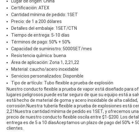
Lugar de origen: China
Certificación: ATEX
Cantidad mínima de pedido: 1SET
Precio: de 1 a 200 dólares
Detalles del embalaje: 1SET/CTN
Tiempo de entrega: 5-10 días
Términos de pago: 50% + 50%
Capacidad de suministro: 5000SET/mes
Resistencia química: buena
Área de aplicación: Zona 1, 2,21,22
Material: caucho/acero inoxidable
Servicios personalizados: Disponible
Tipo de artículo: Tubo flexible a prueba de explosión
Nuestro conducto flexible a prueba de vapor está diseñado para ofr
lugares peligrosos.puede estar seguro de que su equipo está a sal
está hecho de material de goma y acero inoxidable de alta calidad,
corrosión.Nuestra tubería flexible a prueba de explosiones está cer
2,21Nuestra cantidad mínima de pedido es 1SET, y ofrecemos un
precio de nuestro conducto flexible oscila entre $1-$200. Los deta
entrega es de 5 a 10 díasAceptamos un plazo de pago del 50% + 50
clientes.