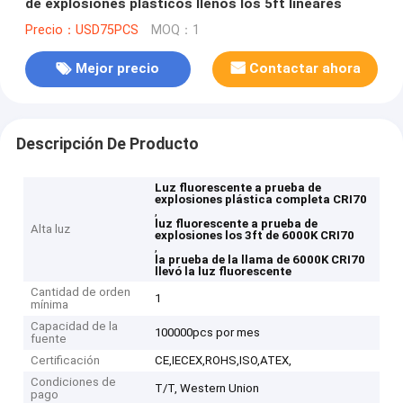
de explosiones plásticos llenos los 5ft lineares
Precio：USD75PCS
MOQ：1
Mejor precio
Contactar ahora
Descripción De Producto
Luz fluorescente a prueba de
explosiones plástica completa CRI70
,
luz fluorescente a prueba de
Alta luz
explosiones los 3ft de 6000K CRI70
,
la prueba de la llama de 6000K CRI70
llevó la luz fluorescente
Cantidad de orden
1
mínima
Capacidad de la
100000pcs por mes
fuente
Certificación
CE,IECEX,ROHS,ISO,ATEX,
Condiciones de
T/T, Western Union
pago