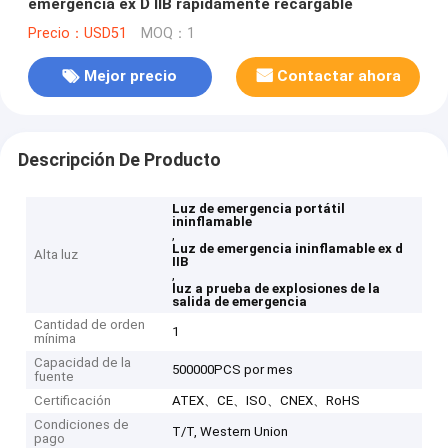
emergencia ex D IIB rápidamente recargable
Precio：USD51
MOQ：1
Mejor precio
Contactar ahora
Descripción De Producto
Luz de emergencia portátil
ininflamable
,
Luz de emergencia ininflamable ex d
Alta luz
IIB
,
luz a prueba de explosiones de la
salida de emergencia
Cantidad de orden
1
mínima
Capacidad de la
500000PCS por mes
fuente
Certificación
ATEX、CE、ISO、CNEX、RoHS
Condiciones de
T/T, Western Union
pago