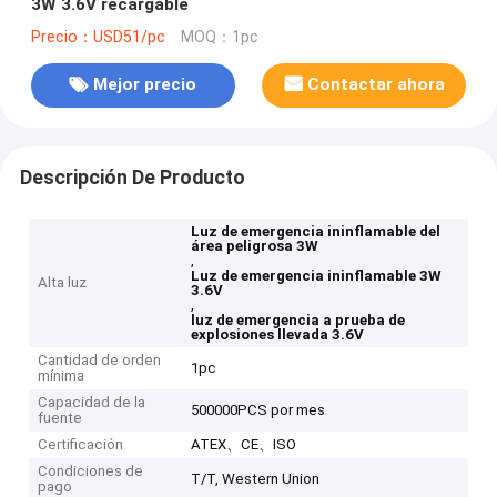
3W 3.6V recargable
Precio：USD51/pc
MOQ：1pc
Mejor precio
Contactar ahora
Descripción De Producto
Luz de emergencia ininflamable del
área peligrosa 3W
,
Luz de emergencia ininflamable 3W
Alta luz
3.6V
,
luz de emergencia a prueba de
explosiones llevada 3.6V
Cantidad de orden
1pc
mínima
Capacidad de la
500000PCS por mes
fuente
Certificación
ATEX、CE、ISO
Condiciones de
T/T, Western Union
pago