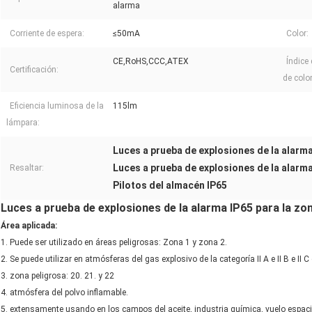
alarma
Corriente de espera:
≤50mA
Color:
CE,RoHS,CCC,ATEX
Índice
Certificación:
de color
Eficiencia luminosa de la
115lm
lámpara:
Luces a prueba de explosiones de la alarma
Luces a prueba de explosiones de la alarma
Resaltar:
Pilotos del almacén IP65
Luces a prueba de explosiones de la alarma IP65 para la zon
Área aplicada:
1. Puede ser utilizado en áreas peligrosas: Zona 1 y zona 2.
2. Se puede utilizar en atmósferas del gas explosivo de la categoría II A e II B e II
3. zona peligrosa: 20. 21. y 22
4. atmósfera del polvo inflamable.
5. extensamente usando en los campos del aceite, industria química, vuelo espacia