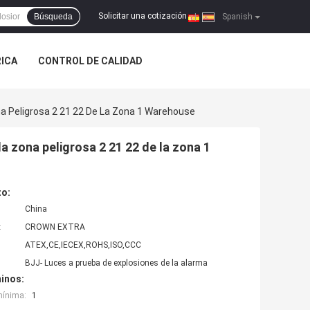
Solicitar una cotización
Búsqueda
|
Spanish
RICA
CONTROL DE CALIDAD
na Peligrosa 2 21 22 De La Zona 1 Warehouse
a zona peligrosa 2 21 22 de la zona 1
to:
China
:
CROWN EXTRA
ATEX,CE,IECEX,ROHS,ISO,CCC
BJJ- Luces a prueba de explosiones de la alarma
inos:
mínima:
1