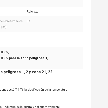
Rojo azul
 de representación
80
 (Ra):
 IP65
,
 IP65 para la zona peligrosa 1
,
a peligrosa 1, 2 y zona 21, 22
 C donde está T4-T6 la clasificación de la temperatura.
l, industria de la guerra y así sucesivamente.