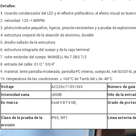
Detalles:
1.
Usando condensador del LED y el reflector polifacético, el efecto visual es bueno 
2. velocidad: 120~140RPM
3. piloto/indicador pequeños, ligeros, presión-resistentes y a prueba de explosione
4. estructura corporal de la aleación de aluminio, durable
5. diseño sellado de la estructura
6. estructura integrada del cuerpo y de la caja terminal
7. color estándar del cuerpo: MUNSELL No.7.5BG 7/2
8. entrada del cable: G1/2 ″ G3/4”
9. material: lente pantalla-moderada, pantalla-PC interna, cuerpo-Al, net-SUS316L pr
10. temperatura de las condiciones: ≤ +60°C de Tamb del ≤ de -40°C
Voltaje
AC220v/110V/36V
Número de guía
Intensidad sana
≥80dB
Hilo de la entra
Ex-marca
Exed II BT4 GB,
Grado de prote
Clase de la prueba de la
IP65, WF1
Línea externa de
erosión