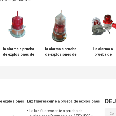
la alarma a prueba
la alarma a prueba
La alarma a
de explosiones de
de explosiones de
prueba de
la mina de carbón
la precaución de
explosiones IP6
de 12v 24v 36V
la seguridad
enciende lugare
enciende el
180dB enciende la
impermeables d
receptor acústico
aviación solar
riesgo de
del
que advierte la
incendios de 5
estroboscópico
cubierta de
10W
de la aleación de
cristal moderada
aluminio LED
DEJ
de explosiones
Luz fluorescente a prueba de explosiones
La luz fluorescente a prueba de