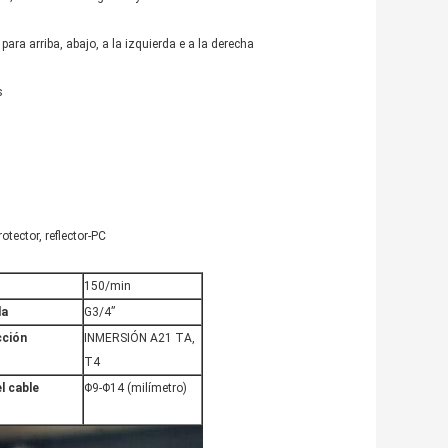
para arriba, abajo, a la izquierda e a la derecha
s
otector, reflector-PC
150/min
da
G3/4”
cción
INMERSIÓN A21 TA,
T4
l cable
Φ9-Φ14 (milímetro)