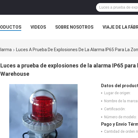
RODUCTOS
VIDEOS
SOBRE NOSOTROS
VIAJE DE LA FÁB
 CONTACTO CON
NOTICIAS
CASOS
alarma
Luces A Prueba De Explosiones De La Alarma IP65 Para La Zo
Luces a prueba de explosiones de la alarma IP65 para l
Warehouse
Datos del produc
Lugar de origen:
Nombre de la marca
Certificación:
Número de modelo:
Pago y Envío Térm
Cantidad de orden 