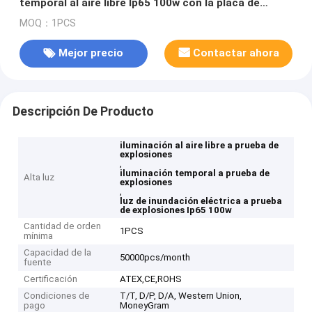
temporal al aire libre Ip65 100w con la placa de
aluminio
MOQ：1PCS
Mejor precio
Contactar ahora
Descripción De Producto
iluminación al aire libre a prueba de
explosiones
,
iluminación temporal a prueba de
Alta luz
explosiones
,
luz de inundación eléctrica a prueba
de explosiones Ip65 100w
Cantidad de orden
1PCS
mínima
Capacidad de la
50000pcs/month
fuente
Certificación
ATEX,CE,ROHS
Condiciones de
T/T, D/P, D/A, Western Union,
pago
MoneyGram