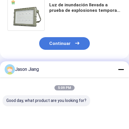
Luz de inundación llevada a
prueba de explosiones temporal
al aire libre Ip65 100w con la
placa de aluminio
Continuar
Productos Recomendados
Jason Jiang
5:09 PM
Good day, what product are you looking for?
Luz LED a prueba de
OEM Proyector LED
MEANWELL Dr