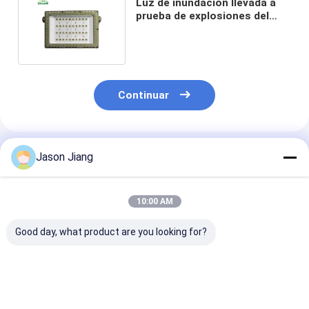
Luz de inundación llevada a
prueba de explosiones del
área peligrosa 100w Ip65
Continuar
Productos Recomendados
Jason Jiang
10:00 AM
Good day, what product are you looking for?
Luz LED a prueba de
OEM Proyector LED
MEANWELL Dr
explosiones de 3000
intrínsecamente
Proof Explosi