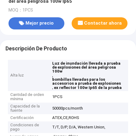
del área peligrosa 100w Ip65
MOQ：1PCS
Mejor precio
Contactar ahora
Descripción De Producto
Luz de inundación llevada a prueba
de explosiones del área peligrosa
100w
Alta luz
,
bombillas llevadas para los
accesorios a prueba de explosiones
,
ex reflector 100w Ip65 de la prueba
Cantidad de orden
1PCS
mínima
Capacidad de la
50000pcs/month
fuente
Certificación
ATEX,CE,ROHS
Condiciones de
T/T, D/P, D/A, Western Union,
pago