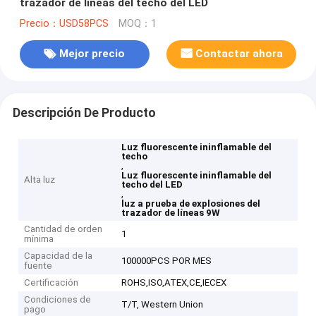
trazador de líneas del techo del LED
Precio：USD58PCS
MOQ：1
Mejor precio
Contactar ahora
Descripción De Producto
Luz fluorescente ininflamable del
techo
,
Luz fluorescente ininflamable del
Alta luz
techo del LED
,
luz a prueba de explosiones del
trazador de líneas 9W
Cantidad de orden
1
mínima
Capacidad de la
100000PCS POR MES
fuente
Certificación
ROHS,ISO,ATEX,CE,IECEX
Condiciones de
T/T, Western Union
pago