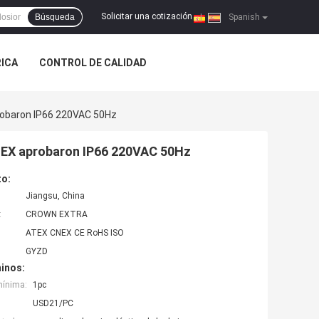
Solicitar una cotización
Búsqueda
|
Spanish
RICA
CONTROL DE CALIDAD
probaron IP66 220VAC 50Hz
ATEX aprobaron IP66 220VAC 50Hz
to:
Jiangsu, China
:
CROWN EXTRA
ATEX CNEX CE RoHS ISO
GYZD
inos:
mínima:
1pc
USD21/PC