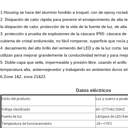
1.Housing se hace del aluminio fundido a troquel, con de epoxy rociad
2. Disipación de calor rápida para prevenir el envejecimiento de alta 
la disipación de calor, protección de la vida de la fuente de luz, de alt
3. protección a prueba de explosiones de la cáscara IP65: cáscara de a
cubierta de cristal endurecida, no fácil romperse, superficie que rocía
4. decaimiento del alto brillo del remiendo del LED y de la luz corta: 
utilizan para mejorar grandemente la conductividad termal y para mejora
5. Doble-capa que sella, impermeable y presión-libre: usando el anillo 
temperatura alta, antienvejecedor y trabajando en ambientes duros sin
6.Zone 1&2, zona 21&22.
Datos eléctricos
Estilo del producto
Luz y cuerno a prueb
Voltaje clasificado
60~277VAC/50HZ
Fuente de luz
Lámpara de LED/Xe
Temperatura de funcionamiento
-20~+70℃