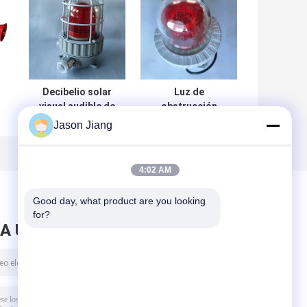
Decibelio solar
Luz de
visual audible de
obstrucción
5
la luz de
accionada solar
Jason Jiang
s
obstrucción IP66
de la aviación
el
120
para la torre
Crane Aircraft
4:02 AM
w
Warning T6
Good day, what product are you looking 
for?
A UN MENSAJE