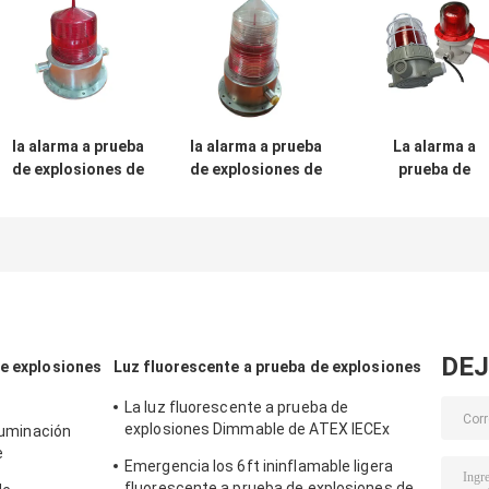
la alarma a prueba
la alarma a prueba
La alarma a
de explosiones de
de explosiones de
prueba de
la mina de carbón
la precaución de
explosiones IP6
de 12v 24v 36V
la seguridad
enciende lugare
enciende el
180dB enciende la
impermeables d
receptor acústico
aviación solar
riesgo de
del
que advierte la
incendios de 5
estroboscópico
cubierta de
10W
de la aleación de
cristal moderada
aluminio LED
DEJ
de explosiones
Luz fluorescente a prueba de explosiones
La luz fluorescente a prueba de
explosiones Dimmable de ATEX IECEx
iluminación
llevó la luz T5 T8 del tubo
e
Emergencia los 6ft ininflamable ligera
20w 150w
fluorescente a prueba de explosiones de