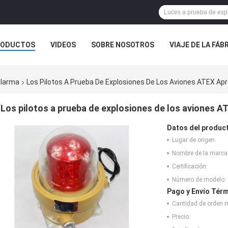
RODUCTOS
VIDEOS
SOBRE NOSOTROS
VIAJE DE LA FÁB
 CONTACTO CON
NOTICIAS
CASOS
alarma
Los Pilotos A Prueba De Explosiones De Los Aviones ATEX A
Los pilotos a prueba de explosiones de los aviones 
Datos del produc
Lugar de origen:
Nombre de la marca
Certificación:
Número de modelo:
Pago y Envío Térm
Cantidad de orden 
Precio: