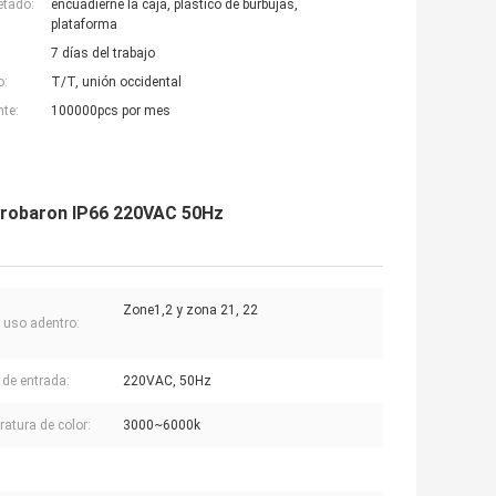
etado:
encuadierne la caja, plástico de burbujas,
plataforma
7 días del trabajo
o:
T/T, unión occidental
nte:
100000pcs por mes
aprobaron IP66 220VAC 50Hz
Zone1,2 y zona 21, 22
l uso adentro:
 de entrada:
220VAC, 50Hz
atura de color:
3000~6000k