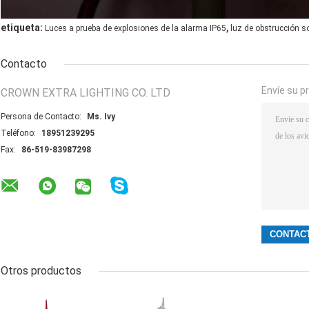
,
etiqueta:
Luces a prueba de explosiones de la alarma IP65
luz de obstrucción s
Contacto
Envíe su p
CROWN EXTRA LIGHTING CO. LTD
Persona de Contacto:
Ms. Ivy
Teléfono:
18951239295
Fax:
86-519-83987298
Otros productos