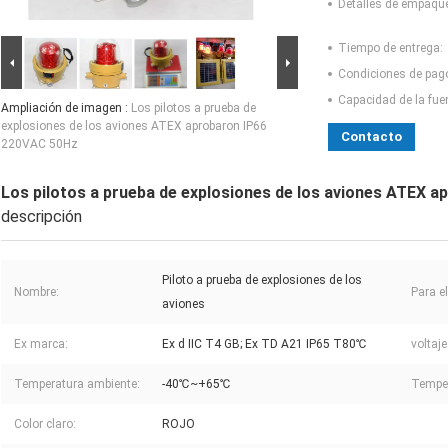
Detalles de empaqu
Tiempo de entrega:
Condiciones de pag
Capacidad de la fue
Ampliación de imagen :
Los pilotos a prueba de
explosiones de los aviones ATEX aprobaron IP66
Contacto
220VAC 50Hz
Los pilotos a prueba de explosiones de los aviones ATEX 
descripción
Piloto a prueba de explosiones de los
Nombre:
Para e
aviones
Ex marca:
Ex d IIC T4 GB; Ex TD A21 IP65 T80℃
voltaje
Temperatura ambiente:
-40℃~+65℃
Temper
Color claro:
ROJO