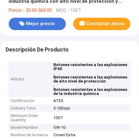
industria química con alto nivel de protección y
clasificación IP65
Precio：$5.00-$60.00
MOQ：1SET
Mejor precio
Contactar ahora
Descripción De Producto
Botones resistentes a las explosiones
IP65
,
Botones resistentes a las explosiones
Alta luz
de alto nivel de protección
,
Botones resistentes a las explosiones
de la industria química
Certificación
ATEX
Delivery Time
5-10Days
Minimum Order
1SET
Quantity
Model Number
SW-10
Nombre de la marca
Crown Extra