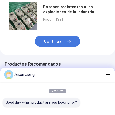
Botones resistentes a las
explosiones de la industria
química con alto nivel de
Price： 1SET
protección y clasificación IP65
Continuar
Productos Recomendados
Jason Jiang
7:27 PM
Good day, what product are you looking for?
Control eléctrico
Interruptor de
Interruptor a 