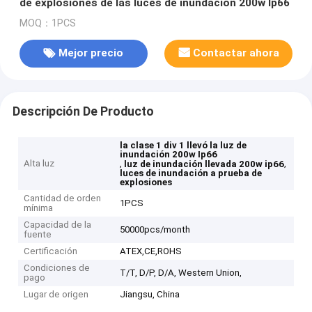
de explosiones de las luces de inundación 200w Ip66
MOQ：1PCS
Mejor precio
Contactar ahora
Descripción De Producto
la clase 1 div 1 llevó la luz de
inundación 200w Ip66
Alta luz
,
,
luz de inundación llevada 200w ip66
luces de inundación a prueba de
explosiones
Cantidad de orden
1PCS
mínima
Capacidad de la
50000pcs/month
fuente
Certificación
ATEX,CE,ROHS
Condiciones de
T/T, D/P, D/A, Western Union,
pago
Lugar de origen
Jiangsu, China