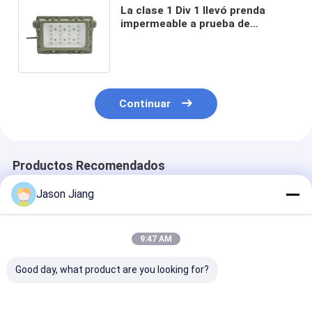
La clase 1 Div 1 llevó prenda
impermeable a prueba de
explosiones de las luces de
inundación 200w Ip66
Continuar
Productos Recomendados
Jason Jiang
9:47 AM
Good day, what product are you looking for?
3000K 4000K 5000K
Ex Código Ex Tb IIIC
Foco LED a pr