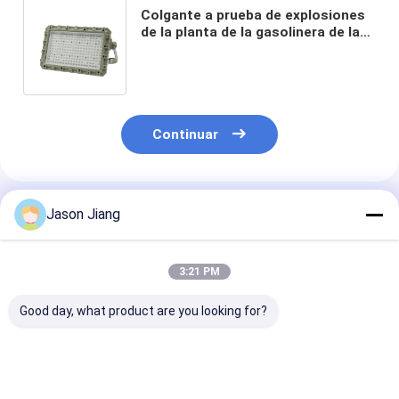
Colgante a prueba de explosiones
de la planta de la gasolinera de la
refinería de la luz de inundación de
150w 200W LED 5000k
Continuar
Productos Recomendados
Jason Jiang
3:21 PM
Good day, what product are you looking for?
Luz LED a prueba de
OEM Proyector LED
MEANWELL Dr