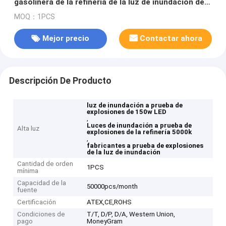
gasolinera de la refinería de la luz de inundación de
150w 200W LED 5000k
MOQ：1PCS
Mejor precio
Contactar ahora
Descripción De Producto
luz de inundación a prueba de
explosiones de 150w LED
,
Luces de inundación a prueba de
Alta luz
explosiones de la refinería 5000k
,
fabricantes a prueba de explosiones
de la luz de inundación
Cantidad de orden
1PCS
mínima
Capacidad de la
50000pcs/month
fuente
Certificación
ATEX,CE,ROHS
Condiciones de
T/T, D/P, D/A, Western Union,
pago
MoneyGram