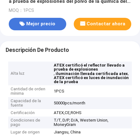
a prueba de explosiones del polvo de la química del
reflector
MOQ：1PCS
Mejor precio
Contactar ahora
Descripción De Producto
ATEX certificó el reflector llevado a
prueba de explosiones
Alta luz
,
,
iluminación llevada certificada atex
ATEX certificó ex luces de inundación
de la prueba
Cantidad de orden
1PCS
mínima
Capacidad de la
50000pcs/month
fuente
Certificación
ATEX,CE,ROHS
Condiciones de
T/T, D/P, D/A, Western Union,
pago
MoneyGram
Lugar de origen
Jiangsu, China