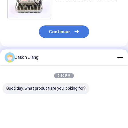
prueba de explosiones del
polvo de la química del
reflector
Continuar
Productos Recomendados
Jason Jiang
9:49 PM
Good day, what product are you looking for?
Luz LED a prueba de
OEM Proyector LED
MEANWELL Dr
explosiones de 3000
intrínsecamente
Proof Explosi
4000 5000 5700K
seguro que contiene
Flood Light co
CCT, grado marino
perlas de lámpara
colgante de te