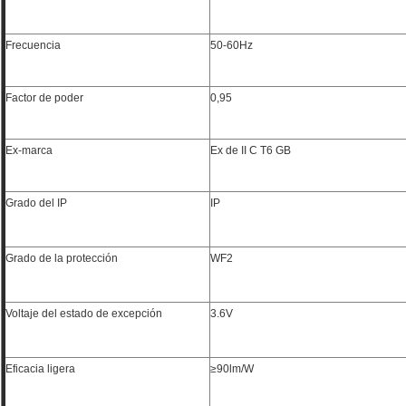
Frecuencia
50-60Hz
Factor de poder
0,95
Ex-marca
Ex de II C T6 GB
Grado del IP
IP
Grado de la protección
WF2
Voltaje del estado de excepción
3.6V
Eficacia ligera
≥90lm/W