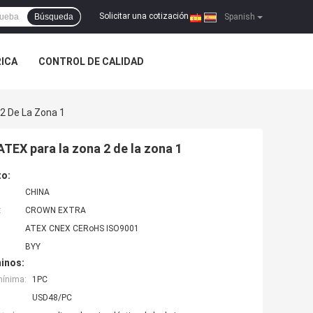
Solicitar una cotización
Búsqueda
|
Spanish
RICA
CONTROL DE CALIDAD
 2 De La Zona 1
ATEX para la zona 2 de la zona 1
to:
CHINA
:
CROWN EXTRA
ATEX CNEX CERoHS ISO9001
BYY
inos:
mínima:
1PC
USD48/PC