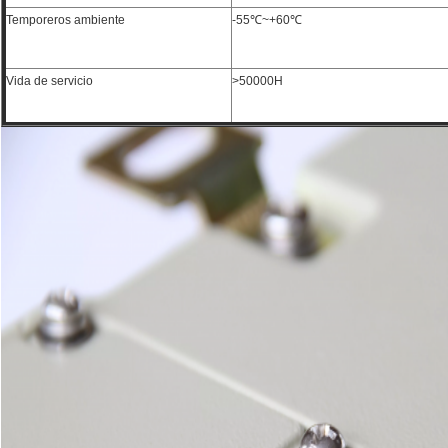
Temporeros ambiente
-55℃~+60℃
Vida de servicio
>50000H