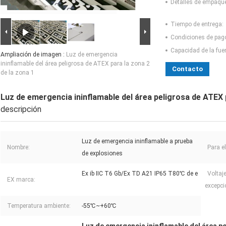
Detalles de empaqu
Tiempo de entrega:
Condiciones de pag
Capacidad de la fue
Ampliación de imagen :
Luz de emergencia
ininflamable del área peligrosa de ATEX para la zona 2
Contacto
de la zona 1
Luz de emergencia ininflamable del área peligrosa de ATEX p
descripción
Luz de emergencia ininflamable a prueba
Nombre:
Para e
de explosiones
Ex ib IIC T6 Gb/Ex TD A21 IP65 T80℃ de e
Voltaj
EX marca:
excepci
Temperatura ambiente:
-55℃~+60℃