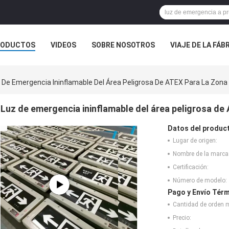
RODUCTOS
VIDEOS
SOBRE NOSOTROS
VIAJE DE LA FÁB
 CONTACTO CON
NOTICIAS
CASOS
 De Emergencia Ininflamable Del Área Peligrosa De ATEX Para La Zona
Luz de emergencia ininflamable del área peligrosa de 
Datos del produc
Lugar de origen:
Nombre de la marca
Certificación:
Número de modelo:
Pago y Envío Térm
Cantidad de orden 
Precio: