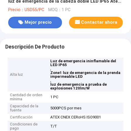
luz de emergencia de la cabeza doble LED IP65 Atex
Zone1
Precio：USD55/PC
MOQ：1 PC
Mejor precio
Contactar ahora
Descripción De Producto
Luz de emergencia ininflamable del
LED IP65
,
Zone1 luz de emergencia de la prenda
Alta luz
impermeable LED
,
luz de emergencia a prueba de
explosiones 120lm/W
Cantidad de orden
1 PC
mínima
Capacidad de la
5000PCS por mes
fuente
Certificación
ATEX CNEX CERoHS ISO9001
Condiciones de
T/T
pago